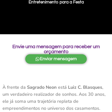
Entretenimento para a Festa
Envie uma mensagem para receber um
orçamento
Enviar mensagem
À frente da
Sagrado Neon
está
Luiz C. Blasques
,
um verdadeiro realizador de sonhos. Aos 30 anos,
ele já soma uma trajetória repleta de
empreendimentos no universo dos casamentos.